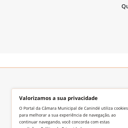
Qu
Valorizamos a sua privacidade
O Portal da Câmara Municipal de Canindé utiliza cookies
Endereço
para melhorar a sua experiência de navegação, ao
Largo Francisco Xavier de Medeiros, S/N,
continuar navegando, você concorda com estas