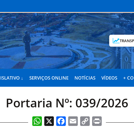
TRANSP
ISLATIVO ↓
SERVIÇOS ONLINE
NOTÍCIAS
VÍDEOS
+ C
Portaria Nº: 039/2026
WhatsApp
X
Facebook
Email
Copy
Print
Link