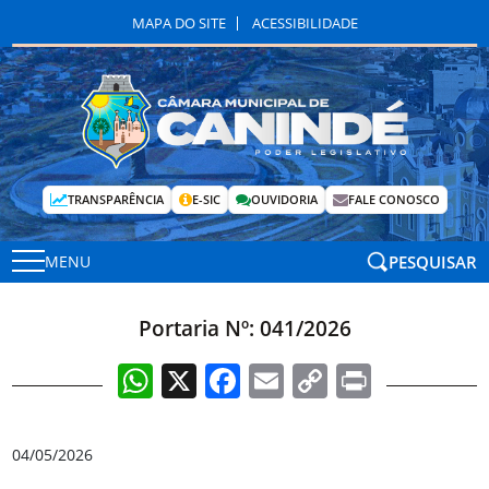
MAPA DO SITE
ACESSIBILIDADE
TRANSPARÊNCIA
E-SIC
OUVIDORIA
FALE CONOSCO
PESQUISAR
MENU
Portaria Nº: 041/2026
WhatsApp
X
Facebook
Email
Copy
Print
Link
04/05/2026