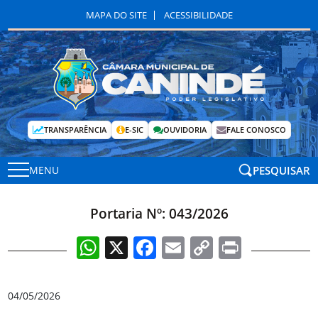
MAPA DO SITE
ACESSIBILIDADE
TRANSPARÊNCIA
E-SIC
OUVIDORIA
FALE CONOSCO
PESQUISAR
MENU
Portaria Nº: 043/2026
WhatsApp
X
Facebook
Email
Copy
Print
Link
04/05/2026