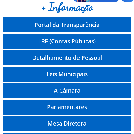
+ Informação
Portal da Transparência
LRF (Contas Públicas)
Detalhamento de Pessoal
Leis Municipais
A Câmara
Parlamentares
Mesa Diretora