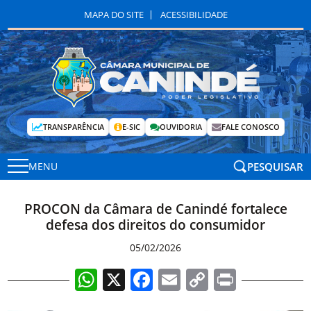
MAPA DO SITE
ACESSIBILIDADE
TRANSPARÊNCIA
E-SIC
OUVIDORIA
FALE CONOSCO
PESQUISAR
MENU
PROCON da Câmara de Canindé fortalece
defesa dos direitos do consumidor
05/02/2026
WhatsApp
X
Facebook
Email
Copy
Print
Link