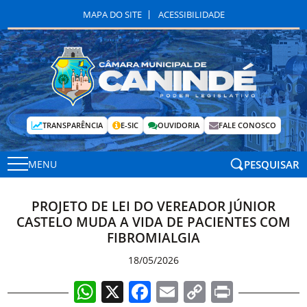
MAPA DO SITE
ACESSIBILIDADE
TRANSPARÊNCIA
E-SIC
OUVIDORIA
FALE CONOSCO
PESQUISAR
MENU
PROJETO DE LEI DO VEREADOR JÚNIOR
CASTELO MUDA A VIDA DE PACIENTES COM
FIBROMIALGIA
18/05/2026
WhatsApp
X
Facebook
Email
Copy
Print