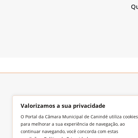
Qu
Valorizamos a sua privacidade
O Portal da Câmara Municipal de Canindé utiliza cookies
Endereço
para melhorar a sua experiência de navegação, ao
Largo Francisco Xavier de Medeiros, S/N,
continuar navegando, você concorda com estas