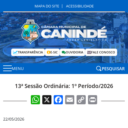
MAPA DO SITE
ACESSIBILIDADE
TRANSPARÊNCIA
E-SIC
OUVIDORIA
FALE CONOSCO
PESQUISAR
MENU
13ª Sessão Ordinária: 1º Período/2026
WhatsApp
X
Facebook
Email
Copy
Print
Link
22/05/2026