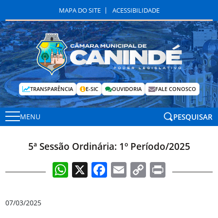
MAPA DO SITE
ACESSIBILIDADE
TRANSPARÊNCIA
E-SIC
OUVIDORIA
FALE CONOSCO
PESQUISAR
MENU
5ª Sessão Ordinária: 1º Período/2025
WhatsApp
X
Facebook
Email
Copy
Print
Link
07/03/2025