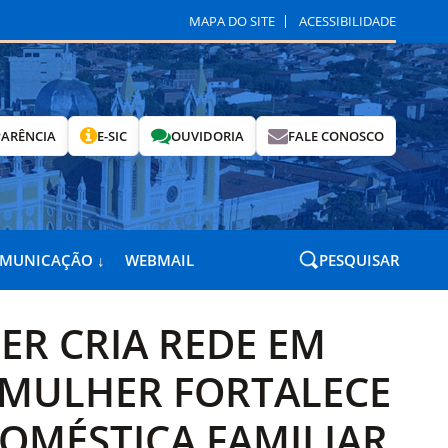
MAPA DO SITE
ACESSIBILIDADE
ARÊNCIA
E-SIC
OUVIDORIA
FALE CONOSCO
OMUNICAÇÃO ↓
WEBMAIL
PESQUISAR
R CRIA REDE EM
À MULHER FORTALECE
OMÉSTICA FAMILIAR