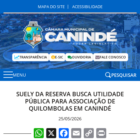
MAPA DO SITE
ACESSIBILIDADE
TRANSPARÊNCIA
E-SIC
OUVIDORIA
FALE CONOSCO
PESQUISAR
MENU
SUELY DA RESERVA BUSCA UTILIDADE
PÚBLICA PARA ASSOCIAÇÃO DE
QUILOMBOLAS EM CANINDÉ
25/05/2026
WhatsApp
X
Facebook
Email
Copy
Print