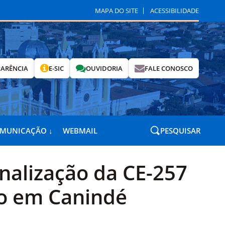
MAPA DO SITE
ACESSIBILIDADE
ARÊNCIA
E-SIC
OUVIDORIA
FALE CONOSCO
OMUNICAÇÃO ↓
WEBMAIL
PESQUISAR
inalização da CE-257
o em Canindé