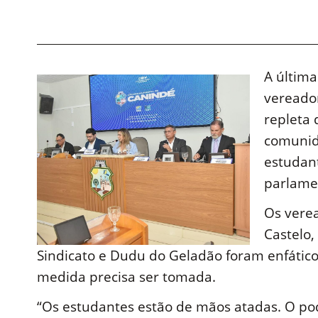
A última
vereado
repleta 
comunida
estudan
parlame
Os verea
Castelo,
Sindicato e Dudu do Geladão foram enfátic
medida precisa ser tomada.
“Os estudantes estão de mãos atadas. O po