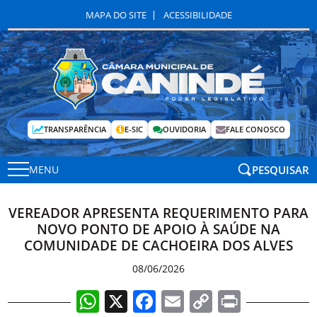
MAPA DO SITE
ACESSIBILIDADE
TRANSPARÊNCIA
E-SIC
OUVIDORIA
FALE CONOSCO
PESQUISAR
MENU
VEREADOR APRESENTA REQUERIMENTO PARA
NOVO PONTO DE APOIO À SAÚDE NA
COMUNIDADE DE CACHOEIRA DOS ALVES
08/06/2026
WhatsApp
X
Facebook
Email
Copy
Print