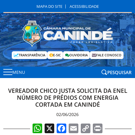
MAPA DO SITE
ACESSIBILIDADE
TRANSPARÊNCIA
E-SIC
OUVIDORIA
FALE CONOSCO
PESQUISAR
MENU
VEREADOR CHICO JUSTA SOLICITA DA ENEL
NÚMERO DE PRÉDIOS COM ENERGIA
CORTADA EM CANINDÉ
02/06/2026
WhatsApp
X
Facebook
Email
Copy
Print