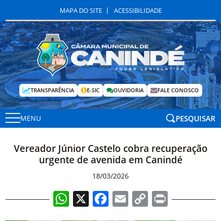
MAPA DO SITE
ACESSIBILIDADE
TRANSPARÊNCIA
E-SIC
OUVIDORIA
FALE CONOSCO
PESQUISAR
MENU
Vereador Júnior Castelo cobra recuperação
urgente de avenida em Canindé
18/03/2026
WhatsApp
X
Facebook
Email
Copy
Print
Link