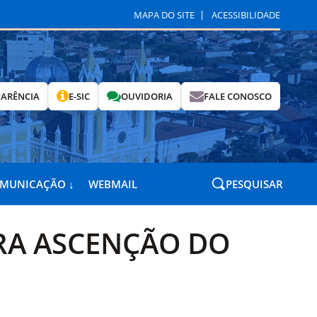
MAPA DO SITE
ACESSIBILIDADE
ARÊNCIA
E-SIC
OUVIDORIA
FALE CONOSCO
OMUNICAÇÃO ↓
WEBMAIL
PESQUISAR
RA ASCENÇÃO DO