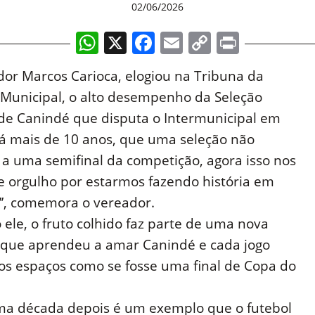
02/06/2026
WhatsApp
X
Facebook
Email
Copy
Print
Link
or Marcos Carioca, elogiou na Tribuna da
Municipal, o alto desempenho da Seleção
de Canindé que disputa o Intermunicipal em
Há mais de 10 anos, que uma seleção não
a uma semifinal da competição, agora isso nos
e orgulho por estarmos fazendo história em
’’, comemora o vereador.
ele, o fruto colhido faz parte de uma nova
 que aprendeu a amar Canindé e cada jogo
os espaços como se fosse uma final de Copa do
 Uma década depois é um exemplo que o futebol