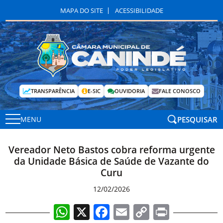
MAPA DO SITE
ACESSIBILIDADE
TRANSPARÊNCIA
E-SIC
OUVIDORIA
FALE CONOSCO
PESQUISAR
MENU
Vereador Neto Bastos cobra reforma urgente
da Unidade Básica de Saúde de Vazante do
Curu
12/02/2026
WhatsApp
X
Facebook
Email
Copy
Print