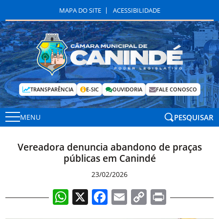
MAPA DO SITE
ACESSIBILIDADE
TRANSPARÊNCIA
E-SIC
OUVIDORIA
FALE CONOSCO
PESQUISAR
MENU
Vereadora denuncia abandono de praças
públicas em Canindé
23/02/2026
WhatsApp
X
Facebook
Email
Copy
Print
Link