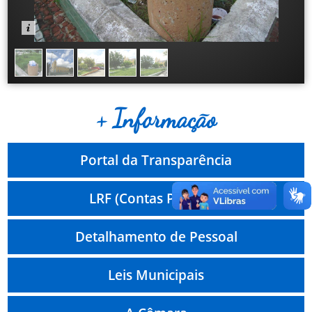
+ Informação
Portal da Transparência
LRF (Contas Públicas)
Detalhamento de Pessoal
Leis Municipais