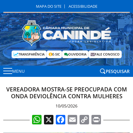
MAPA DO SITE
ACESSIBILIDADE
TRANSPARÊNCIA
E-SIC
OUVIDORIA
FALE CONOSCO
PESQUISAR
MENU
VEREADORA MOSTRA-SE PREOCUPADA COM
ONDA DEVIOLÊNCIA CONTRA MULHERES
10/05/2026
WhatsApp
X
Facebook
Email
Copy
Print
Link