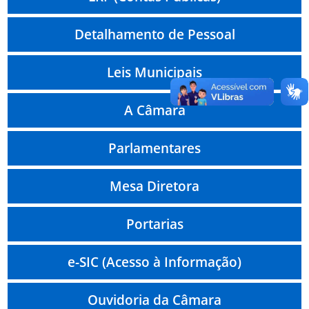
Detalhamento de Pessoal
Leis Municipais
A Câmara
Parlamentares
Mesa Diretora
Portarias
e-SIC (Acesso à Informação)
Ouvidoria da Câmara