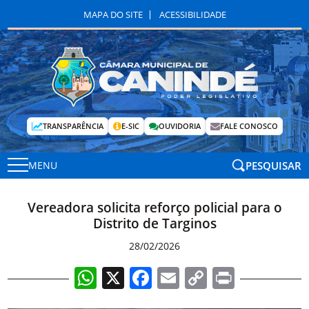
MAPA DO SITE
ACESSIBILIDADE
TRANSPARÊNCIA
E-SIC
OUVIDORIA
FALE CONOSCO
PESQUISAR
MENU
Vereadora solicita reforço policial para o
Distrito de Targinos
28/02/2026
WhatsApp
X
Facebook
Email
Copy
Print
Link