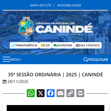
MAPA DO SITE
ACESSIBILIDADE
TRANSPARÊNCIA
E-SIC
OUVIDORIA
FALE CONOSCO
PESQUISAR
MENU
35ª SESSÃO ORDINÁRIA | 2025 | CANINDÉ
28/11/2025
WhatsApp
X
Facebook
Email
Copy
Print
Link