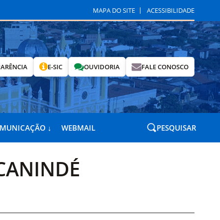
MAPA DO SITE
ACESSIBILIDADE
ARÊNCIA
E-SIC
OUVIDORIA
FALE CONOSCO
OMUNICAÇÃO ↓
WEBMAIL
PESQUISAR
 CANINDÉ