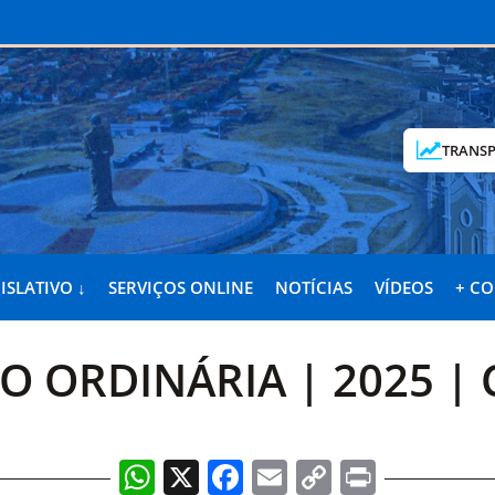
TRANSP
ISLATIVO ↓
SERVIÇOS ONLINE
NOTÍCIAS
VÍDEOS
+ C
ÃO ORDINÁRIA | 2025 |
WhatsApp
X
Facebook
Email
Copy
Print