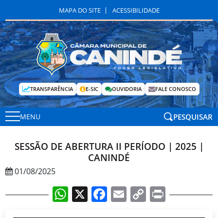
MAPA DO SITE
ACESSIBILIDADE
TRANSPARÊNCIA
E-SIC
OUVIDORIA
FALE CONOSCO
PESQUISAR
MENU
SESSÃO DE ABERTURA II PERÍODO | 2025 |
CANINDÉ
01/08/2025
WhatsApp
X
Facebook
Email
Copy
Print
Link