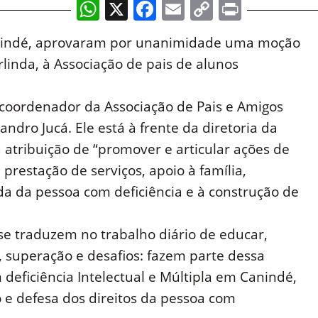
WhatsApp
X
Facebook
Email
Copy
Print
Link
nindé, aprovaram por unanimidade uma moção
rlinda, à Associação de pais de alunos
 coordenador da Associação de Pais e Amigos
ndro Jucá. Ele está à frente da diretoria da
a atribuição de “promover e articular ações de
 prestação de serviços, apoio à família,
da da pessoa com deficiência e à construção de
 se traduzem no trabalho diário de educar,
ão, superação e desafios: fazem parte dessa
 deficiência Intelectual e Múltipla em Canindé,
o e defesa dos direitos da pessoa com