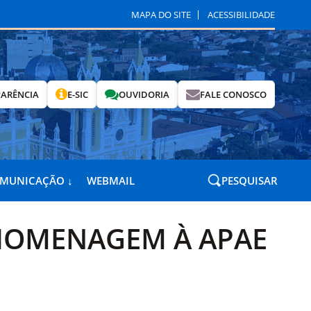
MAPA DO SITE
ACESSIBILIDADE
ARÊNCIA
E-SIC
OUVIDORIA
FALE CONOSCO
OMUNICAÇÃO ↓
WEBMAIL
PESQUISAR
 HOMENAGEM À APAE