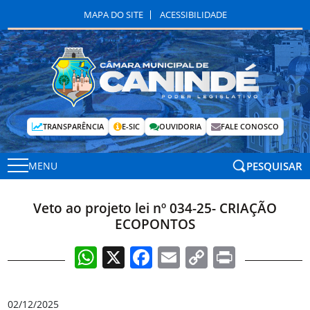
MAPA DO SITE
ACESSIBILIDADE
TRANSPARÊNCIA
E-SIC
OUVIDORIA
FALE CONOSCO
PESQUISAR
MENU
Veto ao projeto lei nº 034-25- CRIAÇÃO
ECOPONTOS
WhatsApp
X
Facebook
Email
Copy
Print
Link
02/12/2025