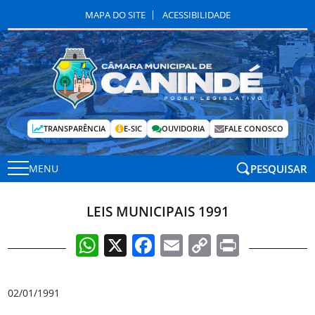
MAPA DO SITE
ACESSIBILIDADE
TRANSPARÊNCIA
E-SIC
OUVIDORIA
FALE CONOSCO
PESQUISAR
MENU
LEIS MUNICIPAIS 1991
WhatsApp
X
Facebook
Email
Copy
Print
Link
02/01/1991